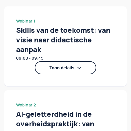
Webinar 1
Skills van de toekomst: van
visie naar didactische
aanpak
09:00 - 09:45
Toon details
In dit webinar verkennen we hoe je als HRM-
of opleidingsadviseur toekomstgerichte
vaardigheden binnen de overheid kunt
versterken.
Webinar 2
AI-geletterdheid in de
Is je organisatie bezig met digitale
vaardigheden, informatiebeveiliging &
overheidspraktijk: van
privacy, talentontwikkeling en/of AI-