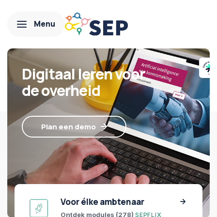
Digitaal leren voor
de overheid
Plan een demo
Voor élke ambtenaar
Ontdek modules (278)
SEPFLIX