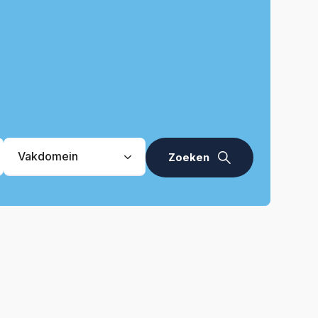
Vakdomein
Vakdomein
Pijl
Zoeken