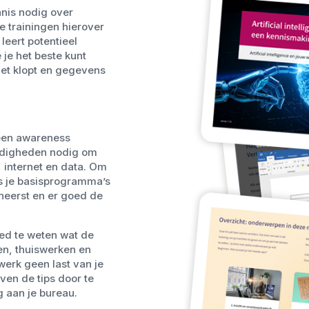
nnis nodig over
e trainingen hierover
leert potentieel
 je het beste kunt
iet klopt en gegevens
leen awareness
ardigheden nodig om
 internet en data. Om
ls je basisprogramma’s
heerst en er goed de
oed te weten wat de
ren, thuiswerken en
werk geen last van je
even de tips door te
 aan je bureau.