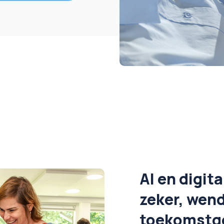
AI en digit
zeker, wen
toekomstge