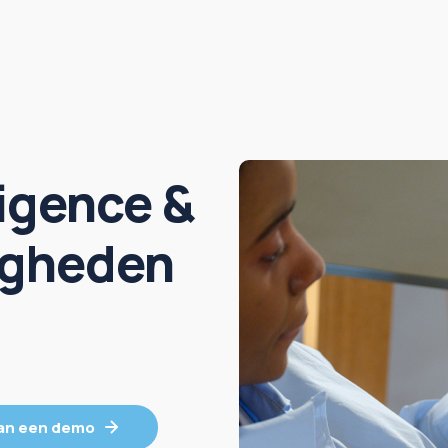
lligence &
digheden
an een demo