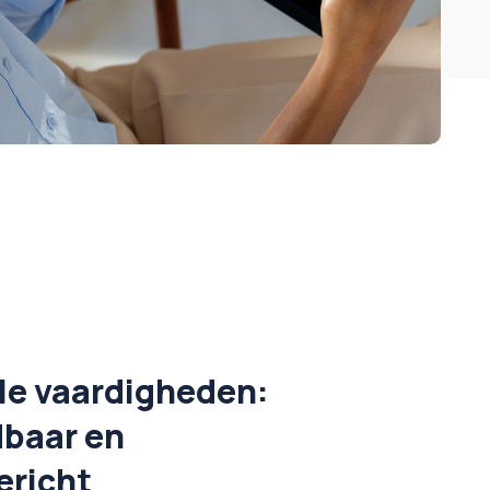
ale vaardigheden:
dbaar en
richt