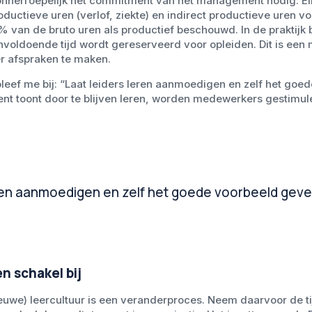
 onherroepelijk het commitment van het management nodig. Elk
oductieve uren (verlof, ziekte) en indirect productieve uren vo
 van de bruto uren als productief beschouwd. In de praktijk bl
nvoldoende tijd wordt gereserveerd voor opleiden. Dit is e
er afspraken te maken.
bleef me bij: “Laat leiders leren aanmoedigen en zelf het goe
toont door te blijven leren, worden medewerkers gestimule
eren aanmoedigen en zelf het goede voorbeeld geve
n schakel bij
euwe) leercultuur is een veranderproces. Neem daarvoor de t