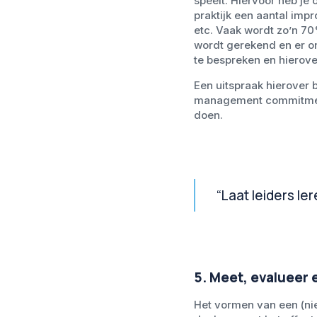
speelt. Hiervoor heb je
praktijk een aantal impr
etc. Vaak wordt zo’n 70%
wordt gerekend en er o
te bespreken en hierov
Een uitspraak hierover 
management commitment 
doen.
“Laat leiders l
5. Meet, evalueer e
Het vormen van een (ni