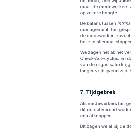
het leren, zien wij duid
maar de medewerkers zov
op zekere hoogte.
De balans tussen
intrin
management, het gespre
de medewerker, zoveel 
het zijn allemaal stapp
We zagen het al: het ve
Check-Act-cyclus. En daa
van de organisatie krijg 
langer vrijblijvend zijn
7. Tijdgebrek
Als medewerkers het gev
dit demotiverend werke
een afknapper.
Dit zagen we al bij de 