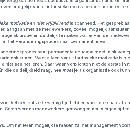
elijk terug dat de meest succesvolle organisaties het leren niet
eel mogelijk vanuit intrinsieke motivatie mee proberen te ne
sieke motivatie
en
niet vrijblijvend
is spannend. Het gesprek a
k aangaan met de medewerkers, zoveel mogelijk aansluiten 
mogelijk proberen duidelijk te maken wat er van de medewe
en in het veranderingsproces naar permanent leren.
randeringsproces naar permanente educatie moet je blijven o
rin ook sturen. Want alleen vanuit intrinsieke motivatie is ni
je niet aan het leren. Daar waar verplichten niet de eerste inst
. En die duidelijkheid mag, nee
moet
je als organisatie ook kun
oel hebben dat ze te weinig tijd hebben voor leren naast hun
n. Soms worden medewerkers gedwongen om in eigen tijd te l
do’s. Om het leren mogelijk te maken zal het management voor