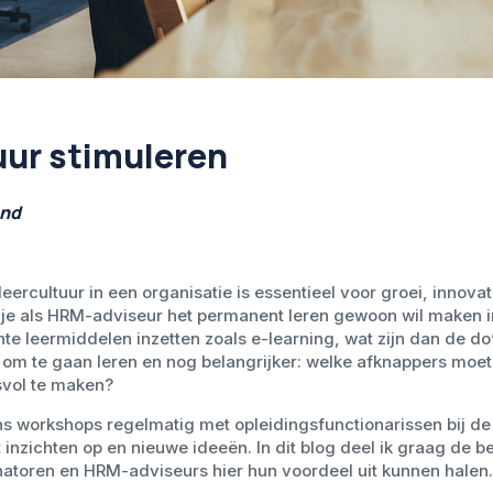
uur stimuleren
and
eercultuur in een organisatie is essentieel voor groei, innov
e als HRM-adviseur het permanent leren gewoon wil maken in 
nte leermiddelen inzetten zoals e-learning, wat zijn dan de do
 om te gaan leren en nog belangrijker: welke afknappers moe
svol te maken?
ens workshops regelmatig met opleidingsfunctionarissen bij de
t inzichten op en nieuwe ideeën. In dit blog deel ik graag de b
natoren en HRM-adviseurs hier hun voordeel uit kunnen halen.