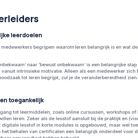
erleiders
lijke leerdoelen
at medewerkers begrijpen
waarom
leren belangrijk is en wat d
onbekwaam’ naar ‘bewust onbekwaam’ is een belangrijke stap 
vanuit intrinsieke motivatie. Alleen als een medewerker zich 
dzaak tot leren begrijpt, zul je de veranderbereidheid zien.
len toegankelijk
gang tot leermiddelen, zoals online cursussen, workshops of
en leren. Zeker als de lesstof aansluit bij de praktijk en (visu
at digitale lesstof in korte modules is opgebouwd, maar wel t
 het behalen van certificaten een belangrijk onderdeel voor de
baar een resultaat hebben behaald.