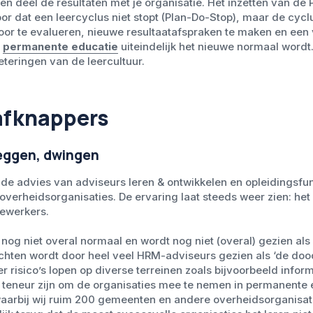
 en deel de resultaten met je organisatie. Het inzetten van de
oor dat een leercyclus niet stopt (Plan-Do-Stop), maar de cy
oor te evalueren, nieuwe resultaatafspraken te maken en een 
n
permanente educatie
uiteindelijk het nieuwe normaal wordt.
eteringen van de leercultuur.
afknappers
leggen, dwingen
de advies van adviseurs leren & ontwikkelen en opleidingsfun
j overheidsorganisaties. De ervaring laat steeds weer zien: het
ewerkers.
nog niet overal normaal en wordt nog niet (overal) gezien als 
chten wordt door heel veel HRM-adviseurs gezien als ‘de dood 
 risico’s lopen op diverse terreinen zoals bijvoorbeeld inform
e teneur zijn om de organisaties mee te nemen in permanente e
 waarbij wij ruim 200 gemeenten en andere overheidsorganisa