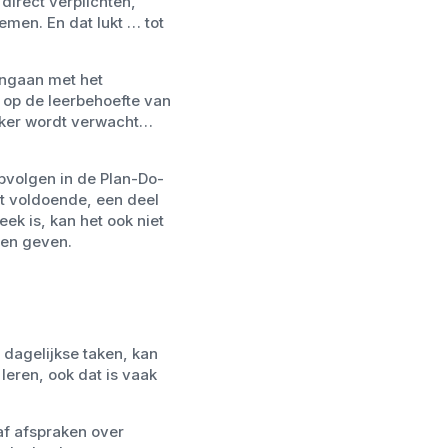
 direct verplichten,
men. En dat lukt … tot
angaan met het
op de leerbehoefte van
rker wordt verwacht…
pvolgen in de Plan-Do-
et voldoende, een deel
eek is, kan het ook niet
nen geven.
 dagelijkse taken, kan
eren, ook dat is vaak
af afspraken over