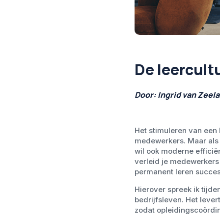
De leercult
Door: Ingrid van Zeel
Het stimuleren van een l
medewerkers. Maar als j
wil ook moderne efficië
verleid je medewerkers
permanent leren succe
Hierover spreek ik tijd
bedrijfsleven. Het lever
zodat opleidingscoördi