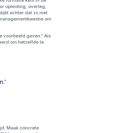
e formatie kent in de
or opleiding, overleg,
ijkt echter dat zo niet
en managementkwestie om
de voorbeeld geven.” Als
erd om hetzelfde te
n.”
ijd. Maak concrete