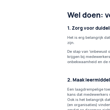
Wel doen: v
1. Zorg voor duide
Het is erg belangrijk d
zijn.
De stap van ‘onbewust 
krijgen bij medewerkers 
onbekwaamheid en de noo
2. Maak leermidde
Een laagdrempelige toe
kans dat medewerkers will
Ook is het belangrijk d
(en organisaties) vinden
omdat ze daarmee zicht