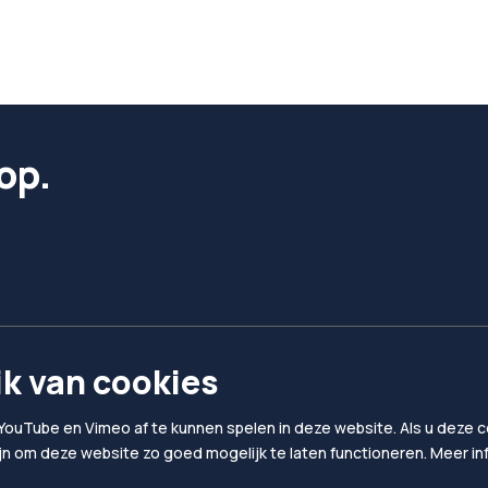
op.
k van cookies
YouTube en Vimeo af te kunnen spelen in deze website. Als u deze co
ijn om deze website zo goed mogelijk te laten functioneren. Meer i
Privacy & Cookies
Algemene voorwaard