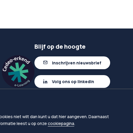
Blijf op de hoogte
Inschrijven nieuwsbrief
Volg ons op linkedIn
okies niet wilt dan kunt u dat hier aangeven. Daarnaast
nformatie leest u op onze
cookiepagina
.
en
Proclaimer
Toegankelijkheid leermiddelen