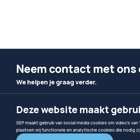
Neem contact met ons 
We helpen je graag verder.
Bel ons
Mail ons
Deze website maakt gebrui
024 302 10 10
hallo@sep.nl
SEP maakt gebruik van social media cookies om video's van 
plaatsen wij functionele en analytische cookies die nodig z