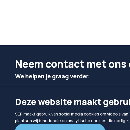
Neem contact met ons 
We helpen je graag verder.
Bel ons
Mail ons
Deze website maakt gebrui
024 302 10 10
hallo@sep.nl
SEP maakt gebruik van social media cookies om video's van 
plaatsen wij functionele en analytische cookies die nodig z