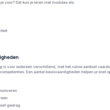
 je voor? Dat kun je leren met modules als:
iteit
digheden
ng is voor iedereen verschillend, met het ruime aanbod vaardi
 competenties. Een aantal basisvaardigheden helpen je snel o
municeren
ereen
ief gedrag