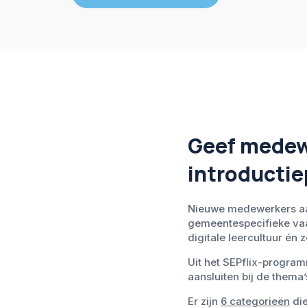
Geef medewe
introducti
Nieuwe medewerkers aa
gemeentespecifieke vaa
digitale leercultuur én 
Uit het SEPflix-progra
aansluiten bij de thema’
Er zijn
6 categorieën
die