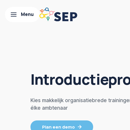
Introductiep
Kies makkelijk organisatiebrede training
élke ambtenaar
Plan een demo