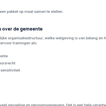
een pakket op maat samen te stellen.
is over de gemeente
jke organisatiestructuur, welke wetgeving is van belang en h
iervoor trainingen als:
eente
uursrecht
sensitiviteit
o
veel gevoelige en persoonsgegevens. Het is een hele verant