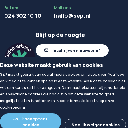
Bel ons
Mail ons
024 302 10 10
hallo@sep.nl
Blijf op de hoogte
Inschrijven nieuwsbrief
Deze website maakt gebruik van cookies
Volg ons op linkedIn
SEP maakt gebruik van social media cookies om video's van YouTube
en Vimeo af te kunnen spelen in deze website. Als u deze cookies niet
wilt dan kunt u dat hier aangeven. Daarnaast plaatsen wij functionele
© 2026
SEP
en analytische cookies die nodig zijn om deze website zo goed
Privacy & Cookies
mogelijk te laten functioneren. Meer informatie leest u op onze
Algemene voorwaarden
cookiepagina
.
Proclaimer
Ja, ik accepteer
cookies
Nee, ik weiger cookies
Toegankelijkheid leermiddelen