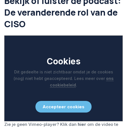
Bekijk of luister de podcast:
De veranderende rol van de
CISO
Cookies
Dit gedeelte is niet zichtbaar omdat je de cookies
(nog) niet hebt geaccepteerd. Lees meer over
ons
cookiebeleid
.
Accepteer cookies
Zie je geen Vimeo-player? Klik dan
hier
om de video te