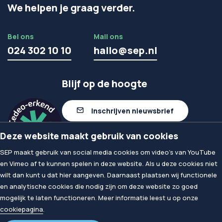
We helpen je graag verder.
Bel ons
Mail ons
024 302 10 10
hallo@sep.nl
Blijf op de hoogte
Inschrijven nieuwsbrief
Deze website maakt gebruik van cookies
Volg ons op linkedIn
SEP maakt gebruik van social media cookies om video's van YouTube
en Vimeo af te kunnen spelen in deze website. Als u deze cookies niet
wilt dan kunt u dat hier aangeven. Daarnaast plaatsen wij functionele
© 2026
SEP
en analytische cookies die nodig zijn om deze website zo goed
Privacy & Cookies
mogelijk te laten functioneren. Meer informatie leest u op onze
Algemene voorwaarden
cookiepagina
.