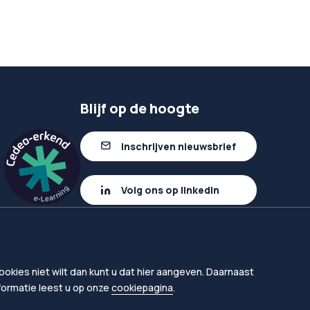
Blijf op de hoogte
Inschrijven nieuwsbrief
Volg ons op linkedIn
okies niet wilt dan kunt u dat hier aangeven. Daarnaast
nformatie leest u op onze
cookiepagina
.
en
Proclaimer
Toegankelijkheid leermiddelen