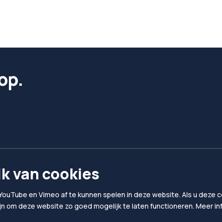
op.
k van cookies
YouTube en Vimeo af te kunnen spelen in deze website. Als u deze co
ijn om deze website zo goed mogelijk te laten functioneren. Meer i
Privacy & Cookies
Algemene voorwaard