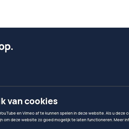
op.
k van cookies
YouTube en Vimeo af te kunnen spelen in deze website. Als u deze co
ijn om deze website zo goed mogelijk te laten functioneren. Meer i
Privacy & Cookies
Algemene voorwaard