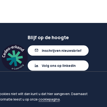
Blijf op de hoogte
Inschrijven nieuwsbrief
Volg ons op linkedIn
okies niet wilt dan kunt u dat hier aangeven. Daarnaast
nformatie leest u op onze
cookiepagina
.
en
Proclaimer
Toegankelijkheid leermiddelen