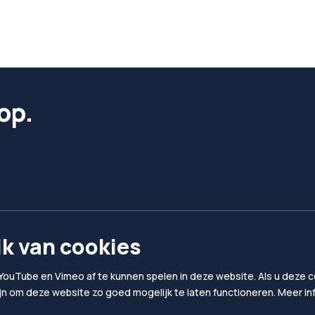
op.
k van cookies
YouTube en Vimeo af te kunnen spelen in deze website. Als u deze co
ijn om deze website zo goed mogelijk te laten functioneren. Meer i
Privacy & Cookies
Algemene voorwaard