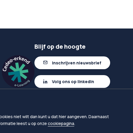
Blijf op de hoogte
Inschrijven nieuwsbrief
Volg ons op linkedIn
okies niet wilt dan kunt u dat hier aangeven. Daarnaast
nformatie leest u op onze
cookiepagina
.
en
Proclaimer
Toegankelijkheid leermiddelen