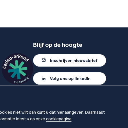
Blijf op de hoogte
Inschrijven nieuwsbrief
Volg ons op linkedIn
okies niet wilt dan kunt u dat hier aangeven. Daarnaast
nformatie leest u op onze
cookiepagina
.
en
Proclaimer
Toegankelijkheid leermiddelen