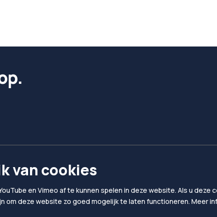
op.
k van cookies
YouTube en Vimeo af te kunnen spelen in deze website. Als u deze co
ijn om deze website zo goed mogelijk te laten functioneren. Meer i
Privacy & Cookies
Algemene voorwaard