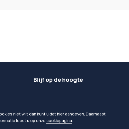
Blijf op de hoogte
Inschrijven nieuwsbrief
Volg ons op linkedIn
okies niet wilt dan kunt u dat hier aangeven. Daarnaast
nformatie leest u op onze
cookiepagina
.