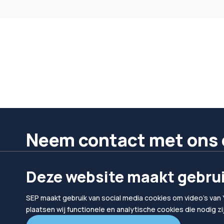
Neem contact met ons 
We helpen je graag verder.
Deze website maakt gebrui
Bel ons
Mail ons
SEP maakt gebruik van social media cookies om video's van 
024 302 10 10
hallo@sep.nl
plaatsen wij functionele en analytische cookies die nodig z