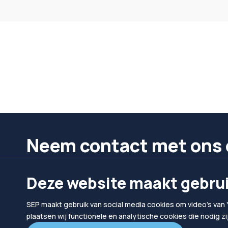
Neem contact met ons 
We helpen je graag verder.
Deze website maakt gebrui
Bel ons
Mail ons
SEP maakt gebruik van social media cookies om video's van 
024 302 10 10
hallo@sep.nl
plaatsen wij functionele en analytische cookies die nodig z