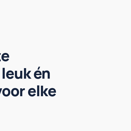
te
 leuk én
voor elke