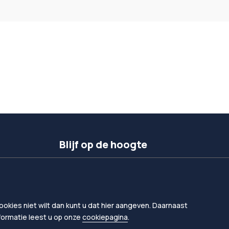
Blijf op de hoogte
Inschrijven nieuwsbrief
Volg ons op linkedIn
okies niet wilt dan kunt u dat hier aangeven. Daarnaast
nformatie leest u op onze
cookiepagina
.