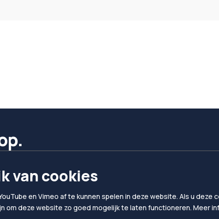
op.
k van cookies
YouTube en Vimeo af te kunnen spelen in deze website. Als u deze co
ijn om deze website zo goed mogelijk te laten functioneren. Meer i