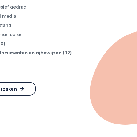
sief gedrag
l media
stand
mmuniceren
B0)
ocumenten en rijbewijzen (B2)
erzaken