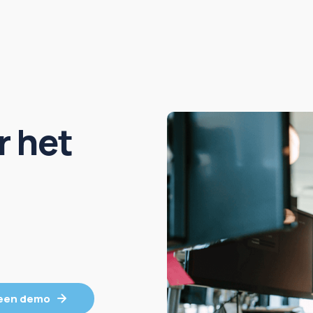
r het
 een demo