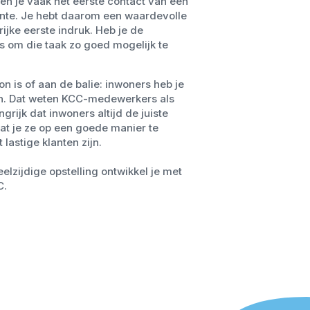
n je vaak het eerste contact van een
te. Je hebt daarom een waardevolle
rijke eerste indruk. Heb je de
 om die taak zo goed mogelijk te
on is of aan de balie: inwoners heb je
en. Dat weten KCC-medewerkers als
grijk dat inwoners altijd de juiste
dat je ze op een goede manier te
 lastige klanten zijn.
elzijdige opstelling ontwikkel je met
C.