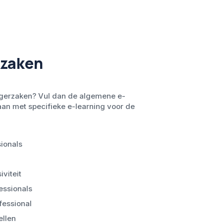
rzaken
rgerzaken? Vul dan de algemene e-
aan met specifieke e-learning voor de
sionals
iviteit
essionals
fessional
ellen