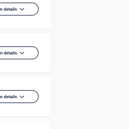
n details
n, veilig delen en
n details
itale
 we veel tijd en
n details
werkers die