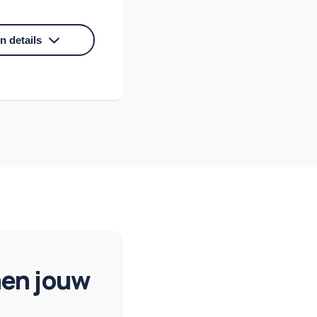
n details
sterken. En
zier.
nen jouw