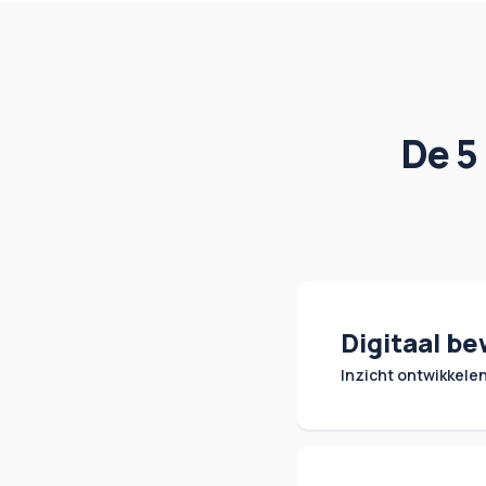
De 5
Digitaal be
Inzicht ontwikkelen
Wat betekent de t
als organisatie? 
samenwerken en b