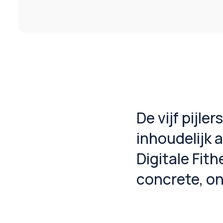
De vijf pijle
inhoudelijk 
Digitale Fith
concrete, o