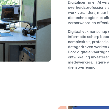
Digitalisering en AI ve
overheidsprofessionals 
werk verandert, maar 
die technologie niet al
verantwoord en effectie
Digitaal vakmanschap d
informatie scherp beoo
complexiteit, professi
datagedreven werken e
Door digitale vaardigh
ontwikkeling investere
medewerkers, lagere w
dienstverlening.