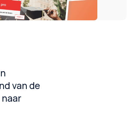
en
and van de
a naar