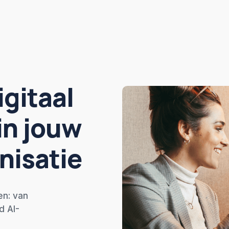
igitaal
in jouw
nisatie
en: van
d AI-