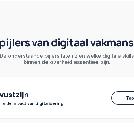
 pijlers van digitaal vakman
De onderstaande pijlers laten zien welke digitale skill
binnen de overheid essentieel zijn.
wustzijn
Too
 in de impact van digitalisering
oenemende digitalisering voor hoe we denken en werken – a
De digitale werkomgeving vraagt om nieuwe manieren van org
eslissingen nemen.