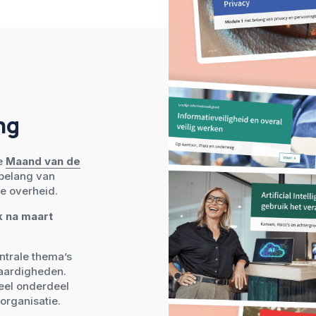
ng
e
Maand van de
t belang van
de overheid.
k na maart
ntrale thema’s
vaardigheden.
ureel onderdeel
organisatie.