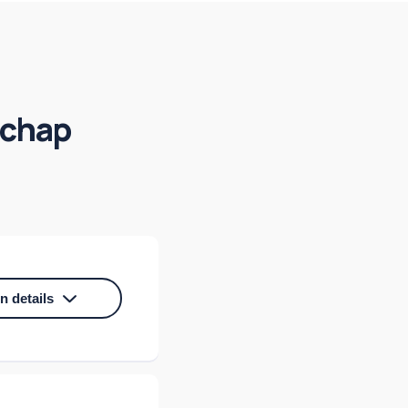
schap
s
n details
ls medewerker én
aniseren,