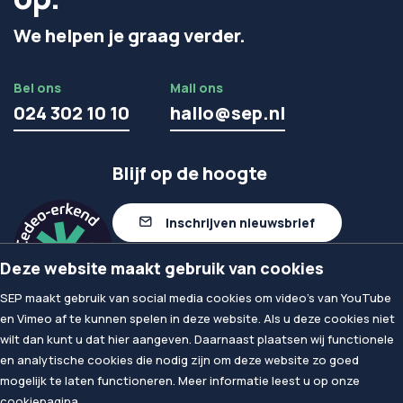
We helpen je graag verder.
Bel ons
Mail ons
024 302 10 10
hallo@sep.nl
Blijf op de hoogte
Inschrijven nieuwsbrief
Deze website maakt gebruik van cookies
Volg ons op linkedIn
SEP maakt gebruik van social media cookies om video's van YouTube
en Vimeo af te kunnen spelen in deze website. Als u deze cookies niet
wilt dan kunt u dat hier aangeven. Daarnaast plaatsen wij functionele
© 2026
SEP
en analytische cookies die nodig zijn om deze website zo goed
Privacy & Cookies
mogelijk te laten functioneren. Meer informatie leest u op onze
Algemene voorwaarden
cookiepagina
.