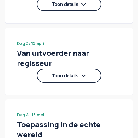
Toon details
De benodigde kennis op inhoudelijk vlak
vanuit cyber en wet- en regelgeving.
Dag 3: 15 april
Van uitvoerder naar
regisseur
Toon details
Verandermanagement en verbinding met
bestuur, management en medewerkers.
Dag 4: 13 mei
Toepassing in de echte
wereld