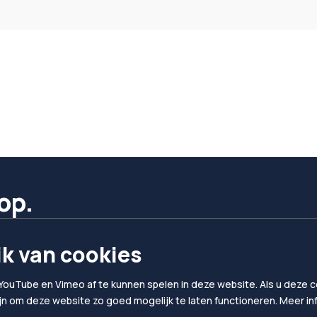
op.
k van cookies
YouTube en Vimeo af te kunnen spelen in deze website. Als u deze co
ijn om deze website zo goed mogelijk te laten functioneren. Meer i