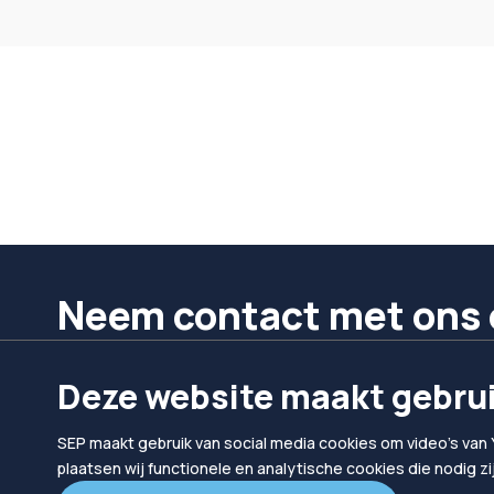
Neem contact met ons 
We helpen je graag verder.
Deze website maakt gebrui
Bel ons
Mail ons
SEP maakt gebruik van social media cookies om video's van 
024 302 10 10
hallo@sep.nl
plaatsen wij functionele en analytische cookies die nodig z