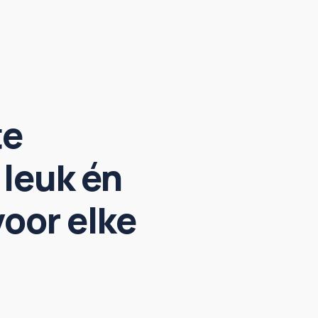
te
 leuk én
voor elke