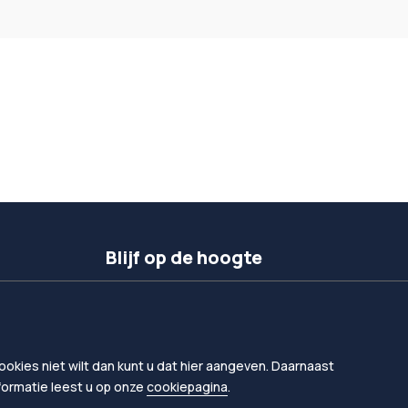
Blijf op de hoogte
Inschrijven nieuwsbrief
Volg ons op linkedIn
okies niet wilt dan kunt u dat hier aangeven. Daarnaast
nformatie leest u op onze
cookiepagina
.