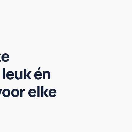
te
 leuk én
voor elke