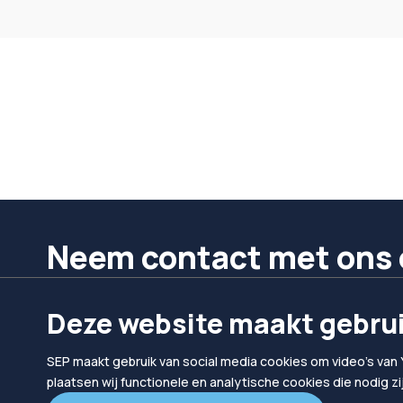
Neem contact met ons 
We helpen je graag verder.
Deze website maakt gebrui
Bel ons
Mail ons
SEP maakt gebruik van social media cookies om video's van 
024 302 10 10
hallo@sep.nl
plaatsen wij functionele en analytische cookies die nodig z