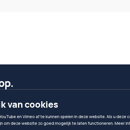
op.
k van cookies
YouTube en Vimeo af te kunnen spelen in deze website. Als u deze co
ijn om deze website zo goed mogelijk te laten functioneren. Meer i