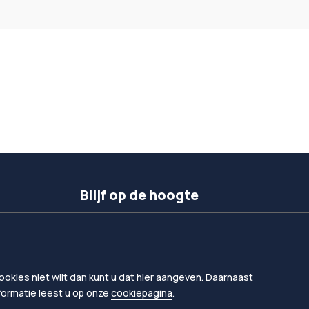
Blijf op de hoogte
Inschrijven nieuwsbrief
Volg ons op linkedIn
okies niet wilt dan kunt u dat hier aangeven. Daarnaast
nformatie leest u op onze
cookiepagina
.