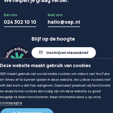
We helpen je graag verder.
Bel ons
Mail ons
024 302 10 10
hallo@sep.nl
Blijf op de hoogte
Inschrijven nieuwsbrief
Deze website maakt gebruik van cookies
Volg ons op linkedIn
SEP maakt gebruik van social media cookies om video's van YouTube
en Vimeo af te kunnen spelen in deze website. Als u deze cookies niet
wilt dan kunt u dat hier aangeven. Daarnaast plaatsen wij functionele
© 2026
SEP
en analytische cookies die nodig zijn om deze website zo goed
Privacy & Cookies
mogelijk te laten functioneren. Meer informatie leest u op onze
Algemene voorwaarden
cookiepagina
.
Proclaimer
Ja, ik accepteer