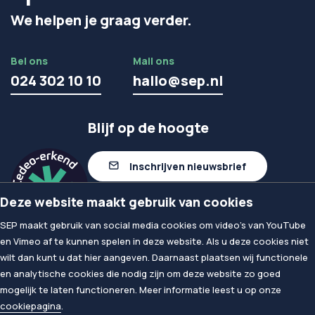
We helpen je graag verder.
Bel ons
Mail ons
024 302 10 10
hallo@sep.nl
Blijf op de hoogte
Inschrijven nieuwsbrief
Deze website maakt gebruik van cookies
Volg ons op linkedIn
SEP maakt gebruik van social media cookies om video's van YouTube
en Vimeo af te kunnen spelen in deze website. Als u deze cookies niet
wilt dan kunt u dat hier aangeven. Daarnaast plaatsen wij functionele
© 2026
SEP
en analytische cookies die nodig zijn om deze website zo goed
Privacy & Cookies
mogelijk te laten functioneren. Meer informatie leest u op onze
Algemene voorwaarden
cookiepagina
.