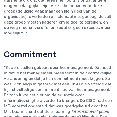
dat het te druk is, dat leren niet nodig is of dat andere
dingen belangrijker zijn, verzin het maar. Voor deze
groep (gelukkig vaak maar een klein deel van de
organisatie) is verleiden al helemaal niet genoeg. Je zult
deze groep moeten kaderen om je doel te bereiken, en
de weg moeten vereffenen zodat er geen excuses meer
mogelijk zijn.”
Commitment
“Kaders stellen gebeurt door het management. Dat houdt
in dat je het management meeneemt in de noodzakelijke
verandering en dat je hun commitment moet krijgen. Zo
was ik onlangs in gesprek met een CISO die vertelde dat
hij het volledige commitment had van het management.
En toch lukte het niet om de educatie over
informatieveiligheid verder te brengen. De CISO had een
MT-voorstel opgesteld dat was goedgekeurd door het
MT. Daarin stond dat de e-learning
Informatieveiligheid
verplicht werd gesteld. Voldoende toch? Niet dus! Een