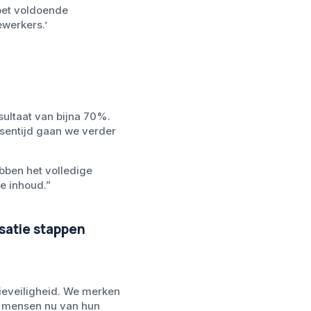
moet voldoende
ewerkers.’
sultaat van bijna 70%.
ssentijd gaan we verder
bben het volledige
e inhoud.”
isatie stappen
atieveiligheid. We merken
s mensen nu van hun