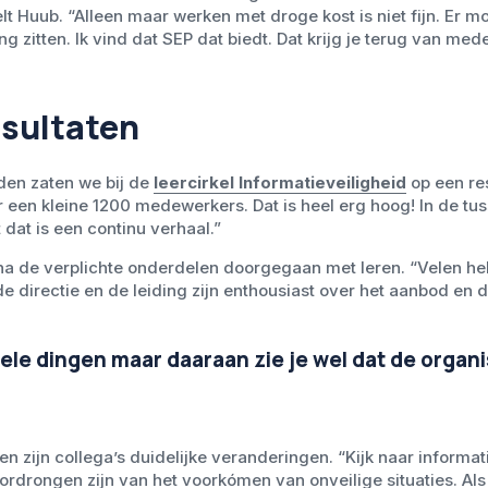
elt Huub. “Alleen maar werken met droge kost is niet fijn. Er 
ng zitten. Ik vind dat SEP dat biedt. Dat krijg je terug van med
esultaten
en zaten we bij de
leercirkel Informatieveiligheid
op een re
een kleine 1200 medewerkers. Dat is heel erg hoog! In de tu
 dat is een continu verhaal.”
na de verplichte onderdelen doorgegaan met leren. “Velen he
 directie en de leiding zijn enthousiast over het aanbod en d
pele dingen maar daaraan zie je wel dat de organ
 en zijn collega’s duidelijke veranderingen. “Kijk naar inform
rdrongen zijn van het voorkómen van onveilige situaties. Al