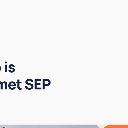
 is
met SEP