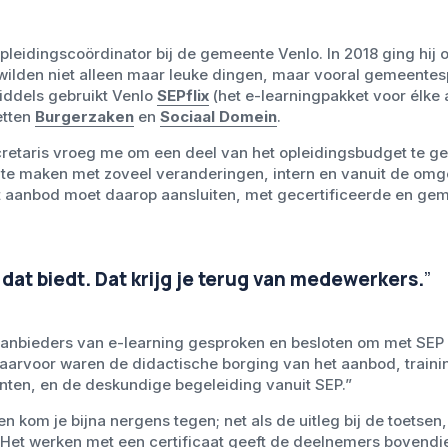
leidingscoördinator bij de gemeente Venlo. In 2018 ging hij
ilden niet alleen maar leuke dingen, maar vooral gemeentesp
iddels gebruikt Venlo
SEPflix
(het e-learningpakket voor élke
etten
Burgerzaken
en
Sociaal Domein
.
etaris vroeg me om een deel van het opleidingsbudget te ge
 te maken met zoveel veranderingen, intern en vanuit de om
 aanbod moet daarop aansluiten, met gecertificeerde en ge
 dat biedt. Dat krijg je terug van medewerkers.
”
aanbieders van e-learning gesproken en besloten om met SEP i
aarvoor waren de didactische borging van het aanbod, trainin
en, en de deskundige begeleiding vanuit SEP.”
en kom je bijna nergens tegen; net als de uitleg bij de toetsen,
. Het werken met een certificaat geeft de deelnemers bovendi